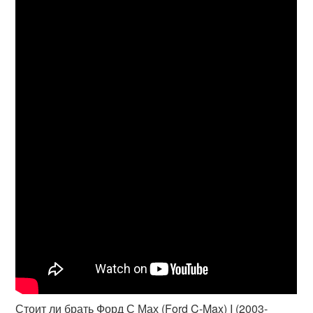
Стоит ли брать Форд С Мах (Ford C-Max) I (2003-