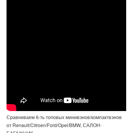
Сравниваем 6-ть топовых минивэнов/компактвэнов
от Renault/Citroen/Ford/Opel/BMW, САЛОН-