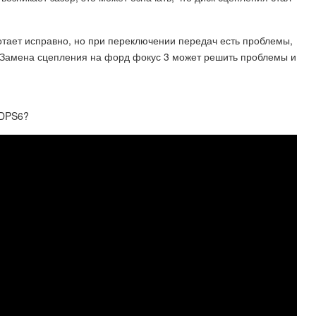
отает исправно, но при переключении передач есть проблемы,
 Замена сцепления на форд фокус 3 может решить проблемы и
 DPS6?