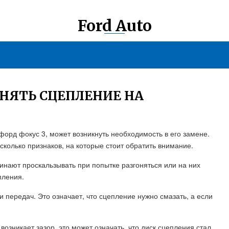
Ford Auto
ЕНЯТЬ СЦЕПЛЕНИЕ НА
орд фокус 3, может возникнуть необходимость в его замене.
есколько признаков, на которые стоит обратить внимание.
чинают проскальзывать при попытке разгоняться или на них
пления.
 передач. Это означает, что сцепление нужно смазать, а если
озникает зазор, это может означать, что диск сцепления стал