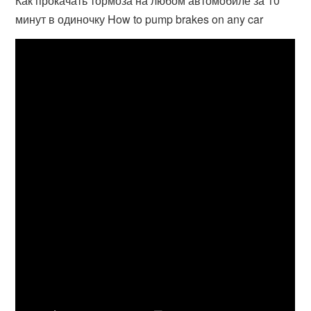
Как прокачать тормоза на любом автомобиле за 10
минут в одиночку How to pump brakes on any car