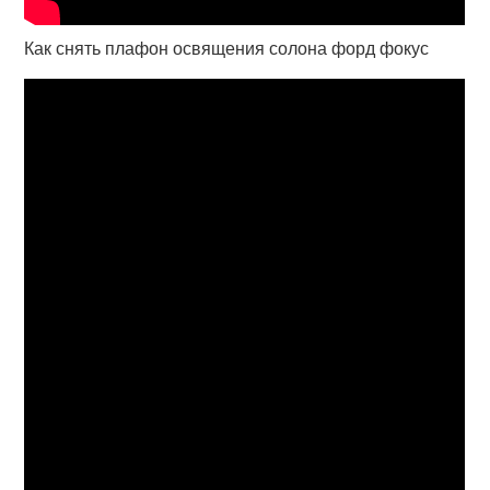
Как снять плафон освящения солона форд фокус