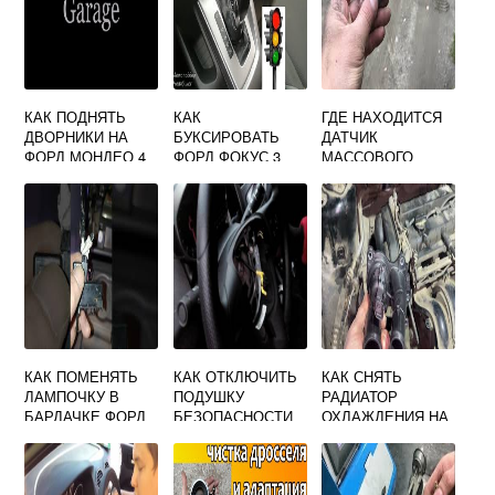
КАК ПОДНЯТЬ
КАК
ГДЕ НАХОДИТСЯ
ДВОРНИКИ НА
БУКСИРОВАТЬ
ДАТЧИК
ФОРД МОНДЕО 4
ФОРД ФОКУС 3
МАССОВОГО
POWERSHIFT
РАСХОДА
ВОЗДУХА НА
ФОРД МОНДЕО 4
КАК ПОМЕНЯТЬ
КАК ОТКЛЮЧИТЬ
КАК СНЯТЬ
ЛАМПОЧКУ В
ПОДУШКУ
РАДИАТОР
БАРДАЧКЕ ФОРД
БЕЗОПАСНОСТИ
ОХЛАЖДЕНИЯ НА
ФОКУС 2
ПАССАЖИРА
ФОРД ФОКУС 2
ФОРД
ЭКСПЛОРЕР 5